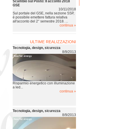
Scambio sul Posto: II acconto 2018
GSE
10/11/2018
Sul portale del GSE, nella sezione SSP,
è possibile emettere fattura relativa
all'acconto del 2° semestre 2018. ...
continua »
Legge di Stabilità 2015: detrazioni 65%
e 50%
ULTIME REALIZZAZIONI
11/5/2014
Tecnologia, design, sicurezza
Sta iniziando l’iter per l’approvazione
8/9/2013
della Legge di Stabilità 2015. Tra le
misure del provvedimento, c’è la pror...
continua »
ADEGUAMENTO IMPIANTI
FOTOVOLTAICI
1/7/2014
Risparmio energetico con illuminazione
L'Autorità per l'Energia Elettrica e il Gas
a led...
in data 6 Giugno 2013 ha pubblicato la
continua »
deliberazione 243/2013/R/EEL - "...
continua »
Tecnologia, design, sicurezza
8/9/2013