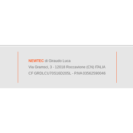
NEWTEC
di Giraudo Luca
Via Gramsci, 3 - 12018 Roccavione (CN) ITALIA
CF GRDLCU70S16D205L - P.IVA 03562590046