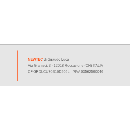
NEWTEC
di Giraudo Luca
Via Gramsci, 3 - 12018 Roccavione (CN) ITALIA
CF GRDLCU70S16D205L - P.IVA 03562590046